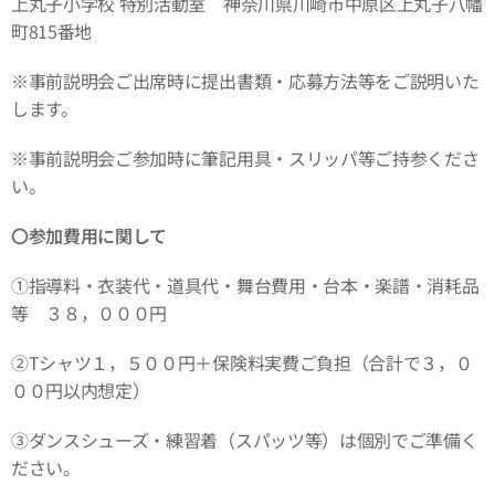
上丸子小学校 特別活動室 神奈川県川崎市中原区上丸子八幡
町815番地
※事前説明会ご出席時に提出書類・応募方法等をご説明いた
します。
※事前説明会ご参加時に筆記用具・スリッパ等ご持参くださ
い。
〇参加費用に関して
①指導料・衣装代・道具代・舞台費用・台本・楽譜・消耗品
等 ３８，０００円
②Tシャツ１，５００円＋保険料実費ご負担（合計で３，０
００円以内想定）
③ダンスシューズ・練習着（スパッツ等）は個別でご準備く
ださい。