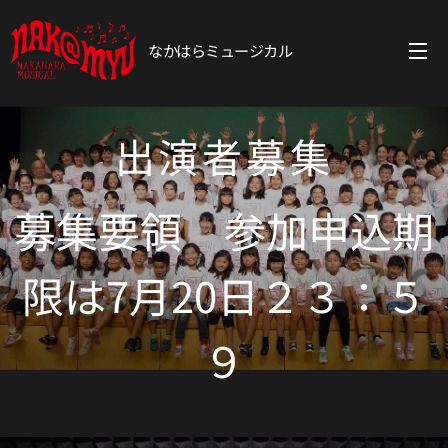
なかはらミュージカル
出演者募集
募集要領 参加申込期
限は7月20日２３：５
９