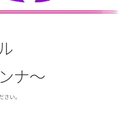
カル
ンナ～
ださい。