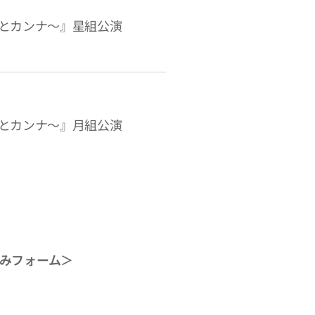
とカンナ～』星組公演
とカンナ～』月組公演
みフォーム＞