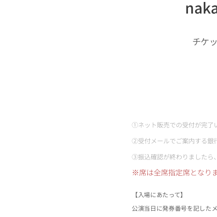
naka
チケ
①ネット販売での受付が完了
➁受付メールでご案内する銀
③振込確認が終わりましたら
※席は全席指定席となり
【入場にあたって】
公演当日に発券番号を記した