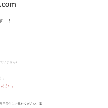
l.com
す！！
ていません）
）。
ください。
専用受付にお見せください。番