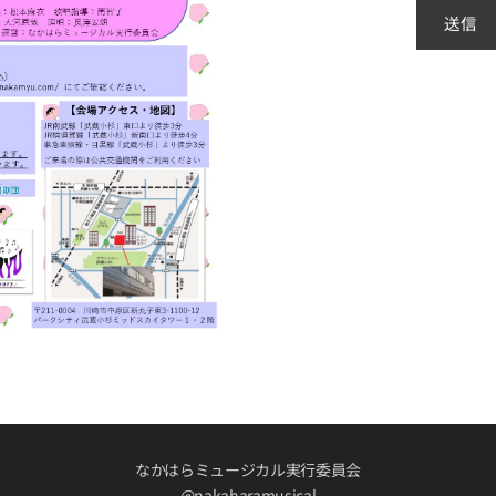
送信
なかはらミュージカル実行委員会
@nakaharamusical